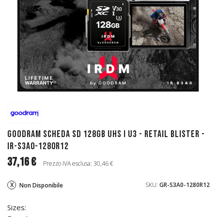
GoodRAM Scheda SD 128GB UHS I U3 - retail blister -
IR-S3A0-1280R12
37,16 €
Prezzo IVA esclusa: 30,46 €
SKU:
GR-S3A0-1280R12
Non Disponibile
Sizes: