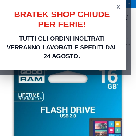
x
Spedizione gratuita a partire da 49,00 €
Serve aiuto?
BRATEK SHOP CHIUDE
PER FERIE!
search
TUTTI GLI ORDINI INOLTRATI
Home
Networking Rete Casa e Ufficio
Accessori PC
GoodRAM Pendrive 16GB UNN2
VERRANNO LAVORATI E SPEDITI DAL
metal USB 2.0 - retail blister - UUN2-0160S0R11
24 AGOSTO.