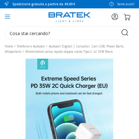
Spedizione gratuita a partire da 49,00 €
Serve aiuto?
search
Home
Telefonia e Accessori
Accessori Digitali | Caricatori, Cavi USB, Power Bank,
Altoparlanti
Alimentatore carica rapida doppia uscita Tipo-C x2 35W Bianc