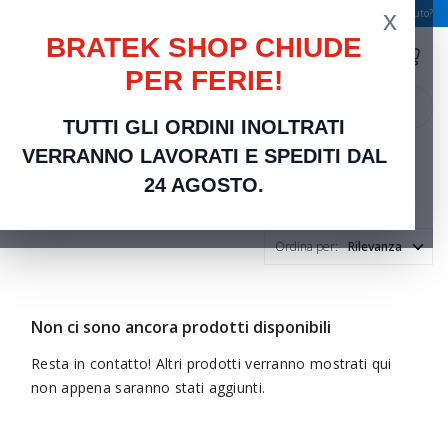
x
Spedizione gratuita a partire da 49,00 €
Serve aiuto?
BRATEK SHOP CHIUDE
PER FERIE!
search
TUTTI GLI ORDINI INOLTRATI
Home
VERRANNO LAVORATI E SPEDITI DAL
Valvole
24 AGOSTO.
Ordina per:
Rilevanza
Non ci sono ancora prodotti disponibili
Resta in contatto! Altri prodotti verranno mostrati qui
non appena saranno stati aggiunti.